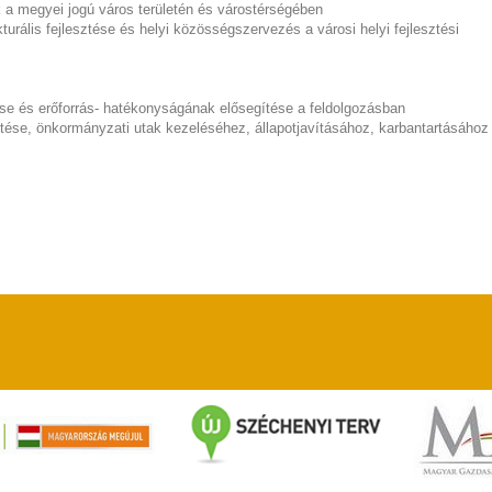
 a megyei jogú város területén és várostérségében
turális fejlesztése és helyi közösségszervezés a városi helyi fejlesztési
e és erőforrás- hatékonyságának elősegítése a feldolgozásban
sztése, önkormányzati utak kezeléséhez, állapotjavításához, karbantartásához
aw