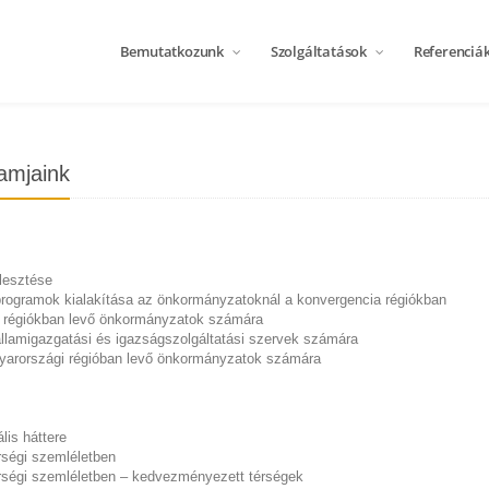
Bemutatkozunk
Szolgáltatások
Referenciá
amjaink
jlesztése
programok kialakítása az önkormányzatoknál a konvergencia régiókban
 régiókban levő önkormányzatok számára
llamigazgatási és igazságszolgáltatási szervek számára
yarországi régióban levő önkormányzatok számára
lis háttere
rségi szemléletben
rségi szemléletben – kedvezményezett térségek