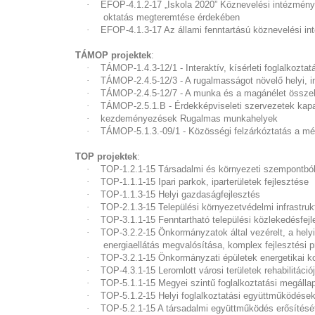
·
EFOP-4.1.2-17 „Iskola 2020” Köznevelési intézménye
oktatás megteremtése érdekében
·
EFOP-4.1.3-17 Az állami fenntartású köznevelési inté
TÁMOP projektek
:
·
TÁMOP-1.4.3-12/1 - Interaktív, kísérleti foglalkozt
·
TÁMOP-2.4.5-12/3 - A rugalmasságot növelő helyi,
·
TÁMOP-2.4.5-12/7 - A munka és a magánélet összeh
·
TÁMOP-2.5.1.B - Érdekképviseleti szervezetek kapa
·
kezdeményezések Rugalmas munkahelyek
·
TÁMOP-5.1.3.-09/1 - Közösségi felzárkóztatás a mé
TOP projektek
:
·
TOP-1.2.1-15 Társadalmi és környezeti szempontból 
·
TOP-1.1.1-15 Ipari parkok, iparterületek fejlesztése
·
TOP-1.1.3-15 Helyi gazdaságfejlesztés
·
TOP-2.1.3-15 Települési környezetvédelmi infrastruk
·
TOP-3.1.1-15 Fenntartható települési közlekedésfejl
·
TOP-3.2.2-15 Önkormányzatok által vezérelt, a helyi
energiaellátás megvalósítása, komplex fejlesztési 
·
TOP-3.2.1-15 Önkormányzati épületek energetikai k
·
TOP-4.3.1-15 Leromlott városi területek rehabilitáció
·
TOP-5.1.1-15 Megyei szintű foglalkoztatási megálla
·
TOP-5.1.2-15 Helyi foglalkoztatási együttműködése
·
TOP-5.2.1-15 A társadalmi együttműködés erősítését