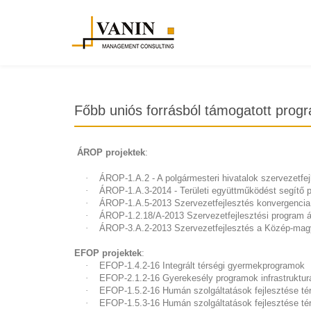
Főbb uniós forrásból támogatott progr
ÁROP projektek
:
·
ÁROP-1.A.2 - A polgármesteri hivatalok szervezetfe
·
ÁROP-1.A.3-2014 - Területi együttműködést segítő 
·
ÁROP-1.A.5-2013 Szervezetfejlesztés konvergencia
·
ÁROP-1.2.18/A-2013 Szervezetfejlesztési program á
·
ÁROP-3.A.2-2013 Szervezetfejlesztés a Közép-mag
EFOP projektek
:
·
EFOP-1.4.2-16 Integrált térségi gyermekprogramok
·
EFOP-2.1.2-16 Gyerekesély programok infrastrukturá
·
EFOP-1.5.2-16 Humán szolgáltatások fejlesztése té
·
EFOP-1.5.3-16 Humán szolgáltatások fejlesztése té