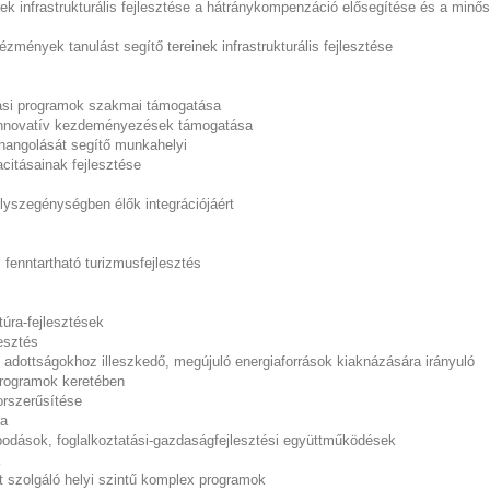
k infrastrukturális fejlesztése a hátránykompenzáció elősegítése és a minős
zmények tanulást segítő tereinek infrastrukturális fejlesztése
atási programok szakmai támogatása
 innovatív kezdeményezések támogatása
angolását segítő munkahelyi
citásainak fejlesztése
lyszegénységben élők integrációjáért
fenntartható turizmusfejlesztés
túra-fejlesztések
esztés
 adottságokhoz illeszkedő, megújuló energiaforrások kiaknázására irányuló
programok keretében
orszerűsítése
ja
podások, foglalkoztatási-gazdaságfejlesztési együttműködések
k
 szolgáló helyi szintű komplex programok