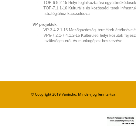
·
TOP-6.8.2-15 Helyi foglalkoztatási együttműködések
·
TOP-7.1.1-16 Kulturális és közösségi terek infrastruk
stratégiához kapcsolódva
VP projektek
:
·
VP-3-4.2.1-15 Mezőgazdasági termékek értéknövelés
·
VP6-7.2.1-7.4.1.2-16 Külterületi helyi közutak fejle
szükséges erő- és munkagépek beszerzése
© Copyright 2019 Vanin.hu. Minden jog fenntartva.
Cookie Consent plugin for the EU cookie l