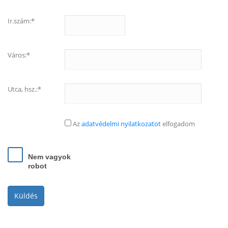
Ir.szám:*
Város:*
Utca, hsz.:*
Az
adatvédelmi nyilatkozatot
elfogadom
Nem vagyok
robot
Küldés